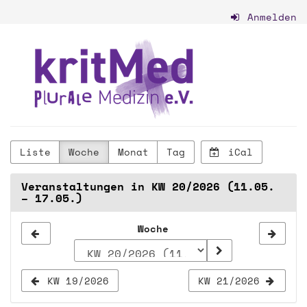
Zum
Anmelden
Haupt-
Inhalt
kritMed
springen
-
plurale
Medizin
e.V.
Liste
Woche
Monat
Tag
iCal
Veranstaltungen in KW 20/2026 (11.05.
– 17.05.)
Woche
Woche
zur
Anzeige
KW 19/2026
KW 21/2026
auswählen