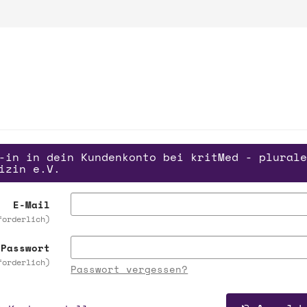
-in in dein Kundenkonto bei kritMed - plurale
izin e.V.
E-Mail
forderlich
Passwort
forderlich
Passwort vergessen?