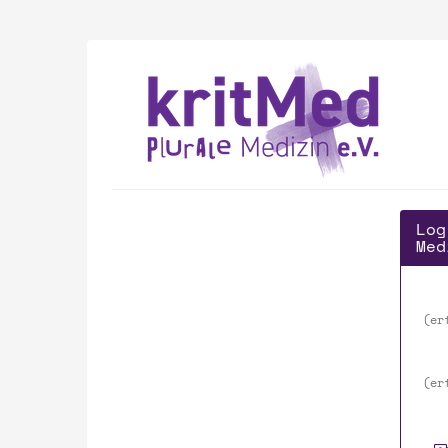
Zum
Haupt-
Inhalt
kritMed
springen
-
plurale
Medizin
e.V.
Log
Med
er
er