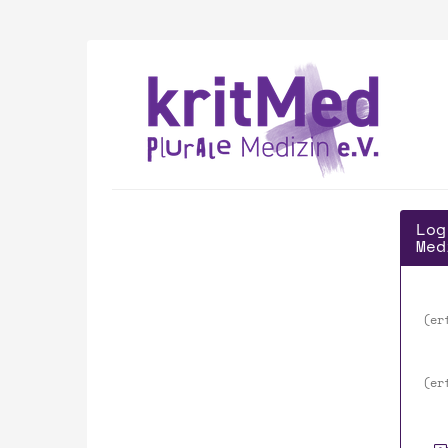
Zum
Haupt-
Inhalt
kritMed
springen
-
plurale
Medizin
e.V.
Log
Med
er
er