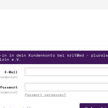
-in in dein Kundenkonto bei kritMed - plurale
izin e.V.
E-Mail
forderlich
Passwort
forderlich
Passwort vergessen?